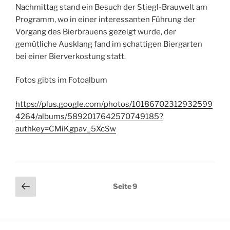
Nachmittag stand ein Besuch der Stiegl-Brauwelt am
Programm, wo in einer interessanten Führung der
Vorgang des Bierbrauens gezeigt wurde, der
gemütliche Ausklang fand im schattigen Biergarten
bei einer Bierverkostung statt.
Fotos gibts im Fotoalbum
https://plus.google.com/photos/10186702312932599
4264/albums/5892017642570749185?
authkey=CMiKgpav_5XcSw
Seitennummerierung
Vorherige
Seite
9
Seite
der
Beiträge