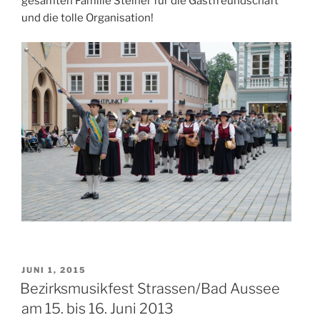
gesamten Familie Steiner für die Gastfreundschaft
und die tolle Organisation!
VERÖFFENTLICHT
JUNI 1, 2015
AM
Bezirksmusikfest Strassen/Bad Aussee
am 15. bis 16. Juni 2013