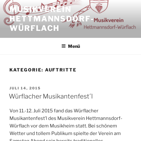
Zum
MUSIKVEREIN
Inhalt
HETTMANNSDORF-
springen
WÜRFLACH
Menü
KATEGORIE:
AUFTRITTE
VERÖFFENTLICHT
JULI 14, 2015
AM
Würflacher Musikantenfest´l
Von 11.-12. Juli 2015 fand das Würflacher
Musikantenfest’l des Musikverein Hettmannsdorf-
Würflach vor dem Musikheim statt. Bei schönem
Wetter und tollem Publikum spielte der Verein am
Samstag Abend sein bereits traditionelles