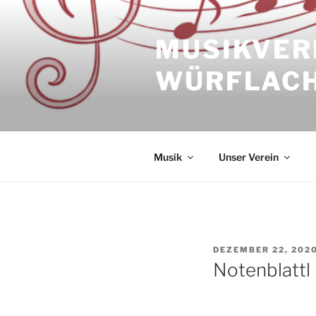
Zum
Inhalt
MUSIKVER
springen
WÜRFLAC
Musik
Unser Verein
VERÖFFENTLICHT
DEZEMBER 22, 202
AM
Notenblatt