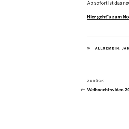
Ab sofort ist das n
Hier geht´s zum No
KATEGORIEN
ALLGEMEIN
,
JA
Beitragsnav
Vorheriger
ZURÜCK
Beitrag
Weihnachtsvideo 