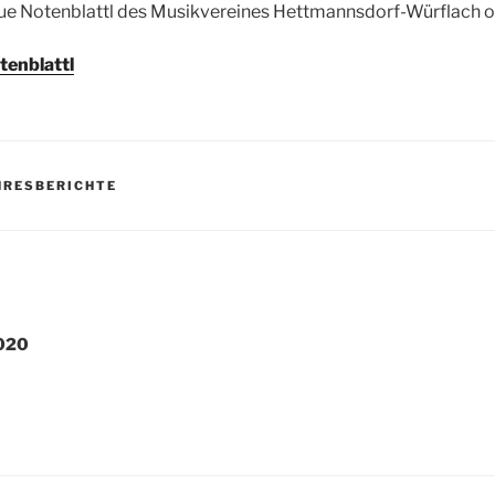
eue Notenblattl des Musikvereines Hettmannsdorf-Würflach o
tenblattl
HRESBERICHTE
igation
2020