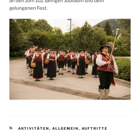
an den zum 102 Jährigen Jubiläum und dem
gelungenen Fest.
KATEGORIEN
AKTIVITÄTEN
,
ALLGEMEIN
,
AUFTRITTE