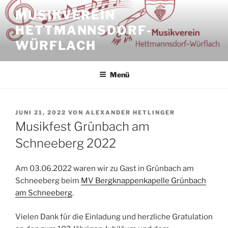
Zum
MUSIKVEREIN
Inhalt
HETTMANNSDORF-
springen
WÜRFLACH
Menü
VERÖFFENTLICHT
JUNI 21, 2022
VON
ALEXANDER HETLINGER
AM
Musikfest Grünbach am
Schneeberg 2022
Am 03.06.2022 waren wir zu Gast in Grünbach am
Schneeberg beim
MV Bergknappenkapelle Grünbach
am Schneeberg
.
Vielen Dank für die Einladung und herzliche Gratulation